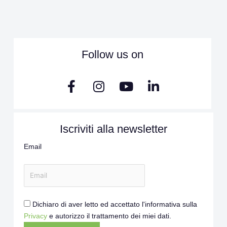
Follow us on
F
I
Y
L
a
n
o
i
c
s
u
n
e
t
t
k
Iscriviti alla newsletter
b
a
u
e
o
g
b
d
Email
o
r
e
i
k
a
n
-
m
-
f
i
n
Dichiaro di aver letto ed accettato l'informativa sulla
Privacy
e autorizzo il trattamento dei miei dati.