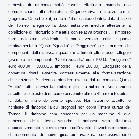
richiesta di rimborso potrà essere effettuata inviando una
comunicazione alla Segreteria Organizzativa a mezzo e-mail
(segreteria@sportfelix.it) entro le 48 ore antecedenti la data di inizio
del Torneo, allegando la documentazione medica attestante la
condizione di infortunio o malattia con relativa prognosi. Il rimborso
sarà calcolato dividendo l’importo versato dalla squadra
relativamente a “Quota Squadra” e “Soggiorno” per il numero dei
componenti della stessa squadra e afferenti allo stesso alloggio
(esempio: 5 componenti, “Quota Squadra” euro 100,00, “Soggiorno”
euro 400,00 = 500,00/5, rimborso = euro 100,00). L’acquisto della
copertura dovrà avvenire contestualmente alla formalizzazione
dell’iscrizione. Si devono intendere esclusi dal rimborso la Quota
“Atleta”, tutti i servizi facoltativi e plus su richiesta. Non saranno
accolte le richieste di rimborso pervenute oltre le 48 ore antecedenti
la data di inizio dell’evento sportivo. Non saranno accolte le
richieste di rimborso la cui prognosi non copra l’intera durata del
Torneo. Il rimborso sarà concesso per un massimo di due
richiedenti della stessa squadra. Il rimborso sarà effettuato
successivamente allo svolgimento dell’evento. L’eventuale richiesta
di inserimento di nuovi giocatori avanzata successivamente