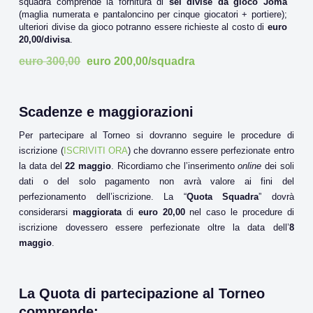
squadra comprende la fornitura di
sei divise da gioco Joma
(maglia numerata e pantaloncino per cinque giocatori + portiere);
ulteriori divise da gioco potranno essere richieste al costo di
euro
20,00/divisa
.
euro 300,00
euro 200,00/squadra
Scadenze e maggiorazioni
Per partecipare al Torneo si dovranno seguire le procedure di
iscrizione (
ISCRIVITI ORA
) che dovranno essere perfezionate entro
la data del
22 maggio
. Ricordiamo che l’inserimento
online
dei soli
dati o del solo pagamento non avrà valore ai fini del
perfezionamento dell’iscrizione. La “
Quota Squadra
” dovrà
considerarsi
maggiorata
di
euro 20,00
nel caso le procedure di
iscrizione dovessero essere perfezionate oltre la data dell’
8
maggio
.
La Quota di partecipazione al Torneo
comprende: