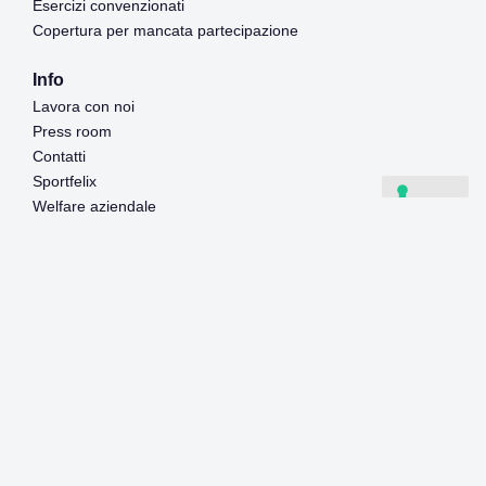
Esercizi convenzionati
Copertura per mancata partecipazione
Info
Lavora con noi
Press room
Contatti
Sportfelix
Welfare aziendale
Raduni Sportivi Srl | via Milano, 2/B 30020 Marcon (Venice) | Italy |
Privacy policy
|
Cookie policy
| Vat n. 03813270273 | Capitale
Sociale: 310.000,00 € |
Mob.: (+39) 041 595.06.12 |
info@sportfelix.it
Autorizzazione Provincia di Venezia: Protocollo 2010/68699 del
10/11/2010 Polizza di assicurazione Europ Assistance Italia S.p.A.
n. 8417456
ATTENZIONE. Questo progetto e tutto ciò che è riportato su di
esso sono protetti dalle leggi in materia di diritto d’autore, nonché
dal diritto di proprietà intellettuale (Legge 22 aprile 1941 n. 633 –