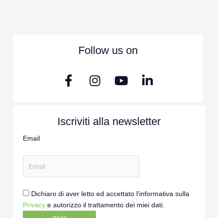
Follow us on
F
I
Y
L
a
n
o
i
c
s
u
n
e
t
t
k
Iscriviti alla newsletter
b
a
u
e
o
g
b
d
Email
o
r
e
i
k
a
n
-
m
-
f
i
n
Dichiaro di aver letto ed accettato l'informativa sulla
Privacy
e autorizzo il trattamento dei miei dati.